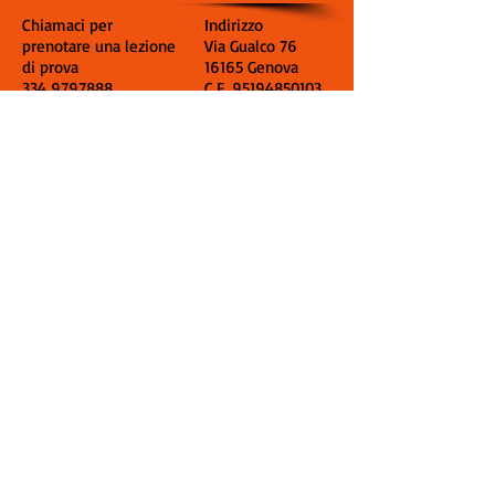
Chiamaci per
Indirizzo
prenotare una lezione
Via Gualco 76
di prova
16165 Genova
334 9797888
C.F.
95194850103
Socialize with us
© Centro Ippico
Genovese created
with
Wix.com