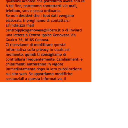
qualsiasi accordo che potremmo avere con te.
A tal fine, potremmo contattarti via mail,
telefono, sms e posta ordinaria.
Se non desideri che i tuoi dati vengano
elaborati, ti preghiamo di contattarci
all'indirizzo mail
centroippicogenovese@libero.it
o di inviarci
una lettera a Centro Ippico Genovese Via
Gualco 76, 16165 Genova.
Ci riserviamo di modificare questa
informativa sulla privacy in qualsiasi
momento, quindi ti consigliamo di
controllarla frequentemente. Cambiamenti e
chiarimenti entreranno in vigore
immediatamente dopo la loro pubblicazione
sul sito web. Se apportiamo modifiche
sostanziali a questa informativa, ti
notificheremo che è stata aggiornata, in
modo che tu sappia quali informazioni
raccogliamo, come le usiamo e in quali
circostanze le usiamo e/o divulghiamo.
Se desideri accedere, correggere, modificare o
eliminare qualsiasi informazione personale
che abbiamo su di te, sei invitato a
contattarci all'indirizzo mail
centroippicogenovese@libero.it
o inviare una
lettera a Centro Ippico Genovese Via Gualco